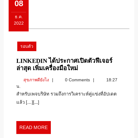
08
ธ.ค.
2022
8
ธันวาคม
2022
รอบตัว
LINKEDIN ได้ประกาศเปิดตัวฟีเจอร์
LINKEDIN
ล่าสุด เพิ่มเครื่องมือใหม่
ได้
สุขภาพ
สุขภาพดียังไง
0 Comments
18:27
ประกาศ
ดี
น.
เปิด
ยัง
สำหรับเพจบริษัท รวมถึงการวิเคราะห์คู่แข่งที่อัปเดต
ตัว
ไง
แล้ว […][...]
ฟีเจอร์
ล่าสุด
เพิ่ม
เครื่อง
READ
READ MORE
มือ
MORE