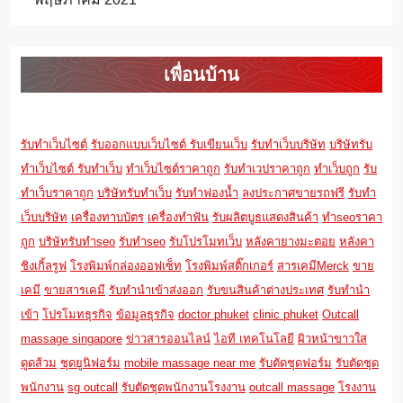
เพื่อนบ้าน
รับทำเว็บไซต์
รับออกแบบเว็บไซต์
รับเขียนเว็บ
รับทำเว็บบริษัท
บริษัทรับ
ทำเว็บไซต์
รับทำเว็บ
ทำเว็บไซต์ราคาถูก
รับทำเวปราคาถูก
ทำเว็บถูก
รับ
ทำเว็บราคาถูก
บริษัทรับทำเว็บ
รับทำฟองน้ำ
ลงประกาศขายรถฟรี
รับทำ
เว็บบริษัท
เครื่องทาบบัตร
เครื่องทำฟัน
รับผลิตบูธแสดงสินค้า
ทำseoราคา
ถูก
บริษัทรับทำseo
รับทำseo
รับโปรโมทเว็บ
หลังคายางมะตอย
หลังคา
ชิงเกิ้ลรูฟ
โรงพิมพ์กล่องออฟเซ็ท
โรงพิมพ์สติ๊กเกอร์
สารเคมีMerck
ขาย
เคมี
ขายสารเคมี
รับทำนำเข้าส่งออก
รับขนสินค้าต่างประเทศ
รับทำนำ
เข้า
โปรโมทธุรกิจ
ข้อมูลธุรกิจ
doctor phuket
clinic phuket
Outcall
massage singapore
ข่าวสารออนไลน์
ไอที เทคโนโลยี
ผิวหน้าขาวใส
ดูดส้วม
ชุดยูนิฟอร์ม
mobile massage near me
รับตัดชุดฟอร์ม
รับตัดชุด
พนักงาน
sg outcall
รับตัดชุดพนักงานโรงงาน
outcall massage
โรงงาน