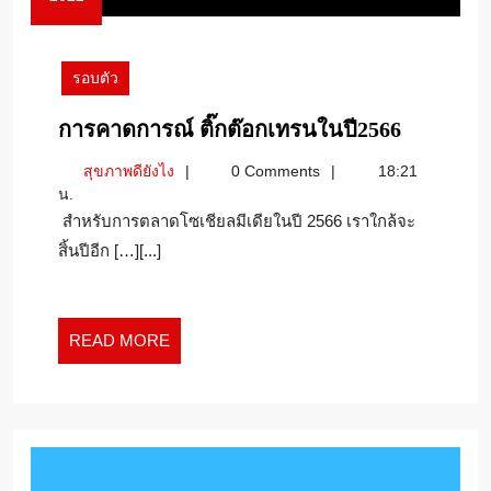
8
ธันวาคม
2022
รอบตัว
การ
การคาดการณ์ ติ๊กต๊อกเทรนในปี2566
คาด
สุขภาพ
สุขภาพดียังไง
0 Comments
18:21
การณ์
ดี
น.
ติ๊ก
ยัง
สำหรับการตลาดโซเชียลมีเดียในปี 2566 เราใกล้จะ
ต๊อก
ไง
สิ้นปีอีก […][...]
เทรน
ในปี2566
READ
READ MORE
MORE