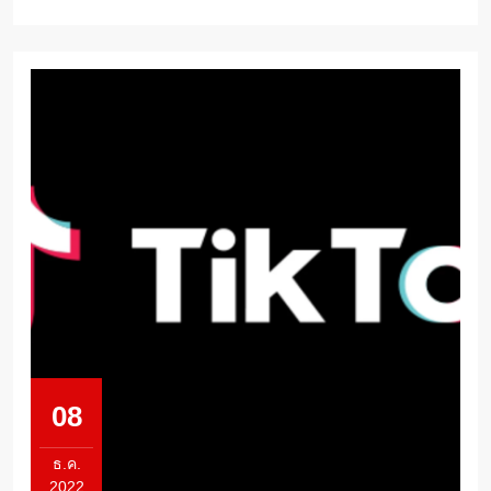
ใหม่
08
ธ.ค.
2022