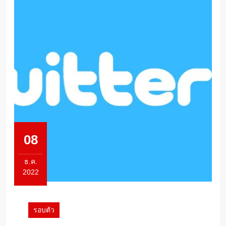
08
ธ.ค.
2022
8
ธันวาคม
2022
รอบตัว