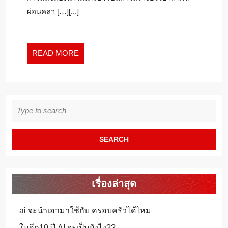
ให้
ออนไลน์
ผ่อนคลา […][...]
น่า
เข้า-
ห้องน้ำ
สวย
READ
READ MORE
MORE
Search
for:
เรื่องล่าสุด
ai จะนำเอามาใช้กับ ครอบครัวได้ไหม
ในอีก10 ปี AI จะเป็นยังไง??