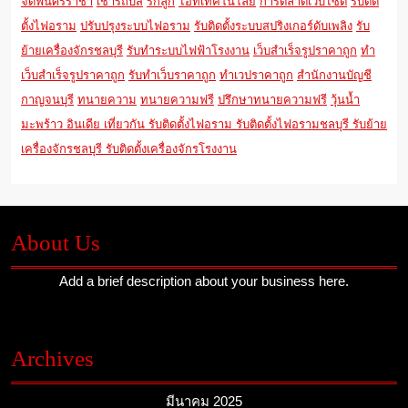
จัดฟันศรีราชา
เช่ารถบัส
รักลูก
ไอทีเทคโนโลยี
การตลาดเว็บไซต์
รับติด
ตั้งไฟอราม
ปรับปรุงระบบไฟอราม
รับติดตั้งระบบสปริงเกอร์ดับเพลิง
รับ
ย้ายเครื่องจักรชลบุรี
รับทำระบบไฟฟ้าโรงงาน
เว็บสำเร็จรูปราคาถูก
ทำ
เว็บสำเร็จรูปราคาถูก
รับทำเว็บราคาถูก
ทำเวปราคาถูก
สำนักงานบัญชี
กาญจนบุรี
ทนายความ
ทนายความฟรี
ปรึกษาทนายความฟรี
วุ้นน้ำ
มะพร้าว
อินเดีย
เที่ยวกัน
รับติดตั้งไฟอราม
รับติดตั้งไฟอรามชลบุรี
รับย้าย
เครื่องจักรชลบุรี
รับติดตั้งเครื่องจักรโรงงาน
About Us
Add a brief description about your business here.
Archives
มีนาคม 2025