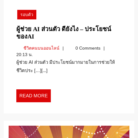
มีนาคม
2025
รอบตัว
ผู้ช่วย AI ส่วนตัว ดียังไง – ประโยชน์
ผู้
ของAI
ช่วย
ชีวิต
ชีวิตคนบนออนไลน์
0 Comments
AI
คน
20:13 น.
ส่วน
บน
ผู้ช่วย AI ส่วนตัว มีประโยชน์มากมายในการช่วยให้
ตัว
ออนไลน์
ชีวิตประ […][...]
ดี
ยัง
ไง
–
READ
READ MORE
ประโยชน์
MORE
ของAI