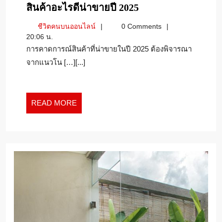
สินค้า
สินค้าอะไรดีน่าขายปี 2025
อะไร
ชีวิต
ชีวิตคนบนออนไลน์
0 Comments
ดี
คน
20:06 น.
น่า
บน
การคาดการณ์สินค้าที่น่าขายในปี 2025 ต้องพิจารณา
ขาย
ออนไลน์
จากแนวโน […][...]
ปี
2025
READ
READ MORE
MORE