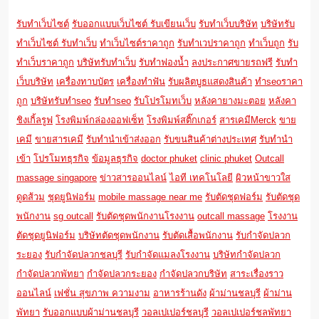
รับทำเว็บไซต์
รับออกแบบเว็บไซต์
รับเขียนเว็บ
รับทำเว็บบริษัท
บริษัทรับ
ทำเว็บไซต์
รับทำเว็บ
ทำเว็บไซต์ราคาถูก
รับทำเวปราคาถูก
ทำเว็บถูก
รับ
ทำเว็บราคาถูก
บริษัทรับทำเว็บ
รับทำฟองน้ำ
ลงประกาศขายรถฟรี
รับทำ
เว็บบริษัท
เครื่องทาบบัตร
เครื่องทำฟัน
รับผลิตบูธแสดงสินค้า
ทำseoราคา
ถูก
บริษัทรับทำseo
รับทำseo
รับโปรโมทเว็บ
หลังคายางมะตอย
หลังคา
ชิงเกิ้ลรูฟ
โรงพิมพ์กล่องออฟเซ็ท
โรงพิมพ์สติ๊กเกอร์
สารเคมีMerck
ขาย
เคมี
ขายสารเคมี
รับทำนำเข้าส่งออก
รับขนสินค้าต่างประเทศ
รับทำนำ
เข้า
โปรโมทธุรกิจ
ข้อมูลธุรกิจ
doctor phuket
clinic phuket
Outcall
massage singapore
ข่าวสารออนไลน์
ไอที เทคโนโลยี
ผิวหน้าขาวใส
ดูดส้วม
ชุดยูนิฟอร์ม
mobile massage near me
รับตัดชุดฟอร์ม
รับตัดชุด
พนักงาน
sg outcall
รับตัดชุดพนักงานโรงงาน
outcall massage
โรงงาน
ตัดชุดยูนิฟอร์ม
บริษัทตัดชุดพนักงาน
รับตัดเสื้อพนักงาน
รับกำจัดปลวก
ระยอง
รับกำจัดปลวกชลบุรี
รับกำจัดแมลงโรงงาน
บริษัทกำจัดปลวก
กำจัดปลวกพัทยา
กำจัดปลวกระยอง
กำจัดปลวกบริษัท
สาระเรื่องราว
ออนไลน์
เฟชั่น สุขภาพ ความงาม
อาหารร้านดัง
ผ้าม่านชลบุรี
ผ้าม่าน
พัทยา
รับออกแบบผ้าม่านชลบุรี
วอลเปเปอร์ชลบุรี
วอลเปเปอร์ชลพัทยา