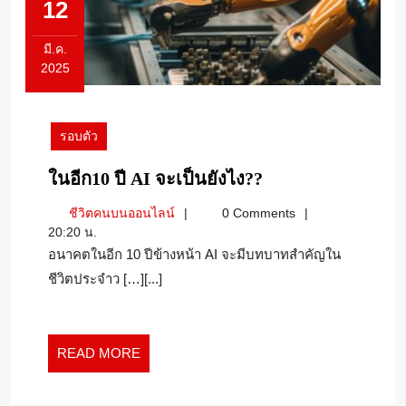
12
มี.ค.
2025
12
มีนาคม
2025
รอบตัว
ใน
ในอีก10 ปี AI จะเป็นยังไง??
อีก10
ชีวิต
ชีวิตคนบนออนไลน์
0 Comments
ปี
คน
20:20 น.
AI
บน
อนาคตในอีก 10 ปีข้างหน้า AI จะมีบทบาทสำคัญใน
จะ
ออนไลน์
ชีวิตประจำว […][...]
เป็น
ยัง
ไง??
READ
READ MORE
MORE