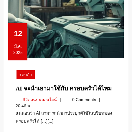
12
มี.ค.
2025
12
มีนาคม
2025
รอบตัว
AI
AI จะนำเอามาใช้กับ ครอบครัวได้ไหม
จะ
ชีวิต
ชีวิตคนบนออนไลน์
0 Comments
นำ
คน
20:46 น.
เอา
บน
แน่นอนว่า AI สามารถนำมาประยุกต์ใช้ในบริบทของ
มา
ออนไลน์
ครอบครัวได้ […][...]
ใช้
กับ