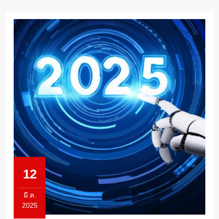
12
มี.ค.
2025
12