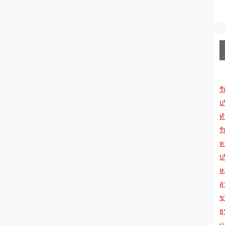
ร
บร
ท
ร
ท
บ
หล
ส
ข
ธุ
s