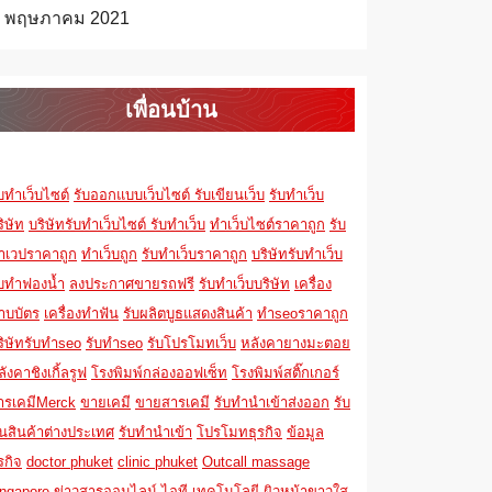
พฤษภาคม 2021
เพื่อนบ้าน
ับทำเว็บไซต์
รับออกแบบเว็บไซต์
รับเขียนเว็บ
รับทำเว็บ
ิษัท
บริษัทรับทำเว็บไซต์
รับทำเว็บ
ทำเว็บไซต์ราคาถูก
รับ
ำเวปราคาถูก
ทำเว็บถูก
รับทำเว็บราคาถูก
บริษัทรับทำเว็บ
ับทำฟองน้ำ
ลงประกาศขายรถฟรี
รับทำเว็บบริษัท
เครื่อง
าบบัตร
เครื่องทำฟัน
รับผลิตบูธแสดงสินค้า
ทำseoราคาถูก
ริษัทรับทำseo
รับทำseo
รับโปรโมทเว็บ
หลังคายางมะตอย
ังคาชิงเกิ้ลรูฟ
โรงพิมพ์กล่องออฟเซ็ท
โรงพิมพ์สติ๊กเกอร์
ารเคมีMerck
ขายเคมี
ขายสารเคมี
รับทำนำเข้าส่งออก
รับ
นสินค้าต่างประเทศ
รับทำนำเข้า
โปรโมทธุรกิจ
ข้อมูล
รกิจ
doctor phuket
clinic phuket
Outcall massage
ingapore
ข่าวสารออนไลน์
ไอที เทคโนโลยี
ผิวหน้าขาวใส