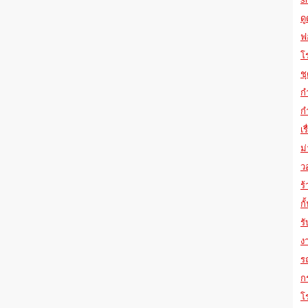
ด
ฟ
โ
ช
ก
ก
เ
ม
ว
ร
กั
รั
ง
ร
ก
โ