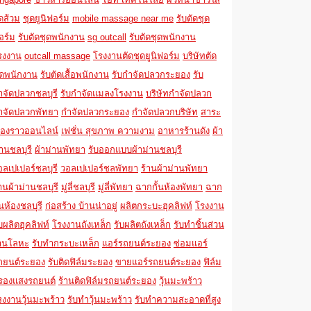
ูดส้วม
ชุดยูนิฟอร์ม
mobile massage near me
รับตัดชุด
อร์ม
รับตัดชุดพนักงาน
sg outcall
รับตัดชุดพนักงาน
รงงาน
outcall massage
โรงงานตัดชุดยูนิฟอร์ม
บริษัทตัด
ุดพนักงาน
รับตัดเสื้อพนักงาน
รับกำจัดปลวกระยอง
รับ
ำจัดปลวกชลบุรี
รับกำจัดแมลงโรงงาน
บริษัทกำจัดปลวก
ำจัดปลวกพัทยา
กำจัดปลวกระยอง
กำจัดปลวกบริษัท
สาระ
รื่องราวออนไลน์
เฟชั่น สุขภาพ ความงาม
อาหารร้านดัง
ผ้า
่านชลบุรี
ผ้าม่านพัทยา
รับออกแบบผ้าม่านชลบุรี
อลเปเปอร์ชลบุรี
วอลเปเปอร์ชลพัทยา
ร้านผ้าม่านพัทยา
้านผ้าม่านชลบุรี
มู่ลี่ชลบุรี
มู่ลี่พัทยา
ฉากกั้นห้องพัทยา
ฉาก
้นห้องชลบุรี
ก่อสร้าง บ้านน่าอยู่
ผลิตกระบะฮุคลิฟท์
โรงงาน
บผลิตฮุคลิฟท์
โรงงานถังเหล็ก
รับผลิตถังเหล็ก
รับทำชิ้นส่วน
านโลหะ
รับทำกระบะเหล็ก
แอร์รถยนต์ระยอง
ซ่อมแอร์
ถยนต์ระยอง
รับติดฟิล์มระยอง
ขายแอร์รถยนต์ระยอง
ฟิล์ม
รองแสงรถยนต์
ร้านติดฟิล์มรถยนต์ระยอง
วุ้นมะพร้าว
รงงานวุ้นมะพร้าว
รับทำวุ้นมะพร้าว
รับทำความสะอาดที่สูง