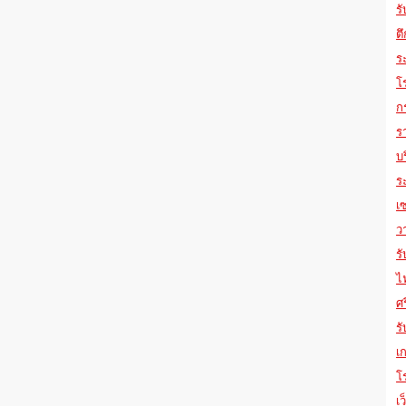
ร
ตึ
ร
โ
ก
ร
บ
ร
เ
ว
รั
ไ
ศ
ร
เก
โ
เ