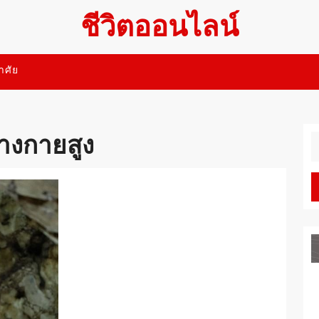
ชีวิตออนไลน์
อาศัย
่างกายสูง
S
fo