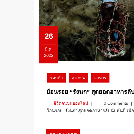
26
มี.ค.
2022
26
มีนาคม
2022
รอบตัว
สุขภาพ
อาหาร
ย้อนรอย “รังนก” สุดยอดอาหารลับ
ชีวิต
ชีวิตคนบนออนไลน์
0 Comments
คน
ย้อนรอย “รังนก” สุดยอดอาหารลับนับพันปี เพื่
บน
ออนไลน์