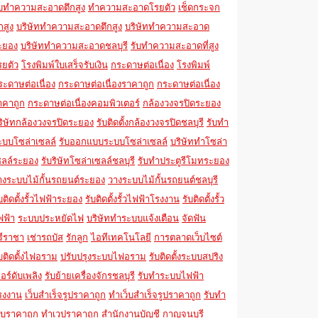
ับทำความสะอาดตึกสูง
ทำความสะอาดโรยตัว
เช็ดกระจก
กสูง
บริษัททำความสะอาดตึกสูง
บริษัททำความสะอาด
ะยอง
บริษัททำความสะอาดชลบุรี
รับทำความสะอาดที่สูง
รยตัว
โรงพิมพ์ใบเสร็จรับเงิน
กระดาษต่อเนื่อง
โรงพิมพ์
ระดาษต่อเนื่อง
กระดาษต่อเนื่องราคาถูก
กระดาษต่อเนื่อง
าคาถูก
กระดาษต่อเนื่องคอมพิวเตอร์
กล้องวงจรปิดระยอง
ริษัทกล้องวงจรปิดระยอง
รับติดตั้งกล้องวงจรปิดชลบุรี
รับทำ
ะบบโซล่าเซลล์
รับออกแบบระบบโซล่าเซลล์
บริษัททำโซล่า
ซลล์ระยอง
รับริษัทโซล่าเซลล์ชลบุรี
รับทำประตูรีโมทระยอง
างระบบไม้กั้นรถยนต์ระยอง
วางระบบไม้กั้นรถยนต์ชลบุรี
บติดตั้งรั้วไฟฟ้าระยอง
รับติดตั้งรั้วไฟฟ้าโรงงาน
รับติดตั้งรั้ว
ฟฟ้า
ระบบประหยัดไฟ
บริษัททำระบบแจ้งเตือน
จัดฟัน
รีราชา
เช่ารถบัส
รักลูก
ไอทีเทคโนโลยี
การตลาดเว็บไซต์
ับติดตั้งไฟอราม
ปรับปรุงระบบไฟอราม
รับติดตั้งระบบสปริง
อร์ดับเพลิง
รับย้ายเครื่องจักรชลบุรี
รับทำระบบไฟฟ้า
รงงาน
เว็บสำเร็จรูปราคาถูก
ทำเว็บสำเร็จรูปราคาถูก
รับทำ
ว็บราคาถูก
ทำเวปราคาถูก
สำนักงานบัญชี กาญจนบุรี