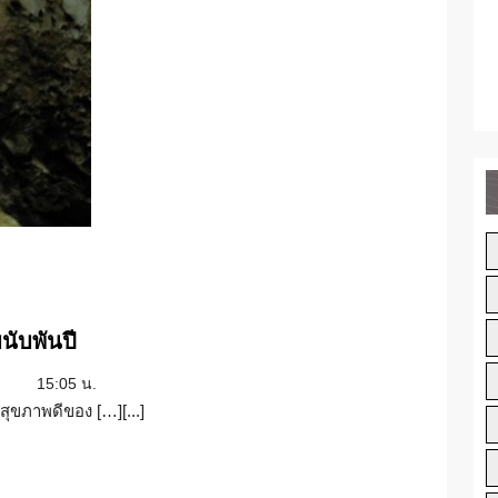
ย้อน
นับพันปี
รอย
15:05 น.
“รังนก”
อสุขภาพดีของ […][...]
สุด
ยอด
อาหาร