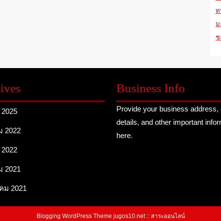
ท
ม
ช
ives
Business Info
Provide your business address, 
 2025
details, and other important info
ม 2022
here.
 2022
ม 2021
คม 2021
Blogging WordPress Theme
jugos10.net :: สาระออนไลน์