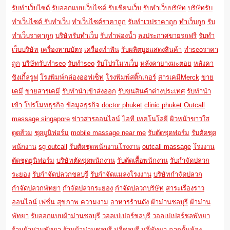
รับทำเว็บไซต์
รับออกแบบเว็บไซต์
รับเขียนเว็บ
รับทำเว็บบริษัท
บริษัทรับ
ทำเว็บไซต์
รับทำเว็บ
ทำเว็บไซต์ราคาถูก
รับทำเวปราคาถูก
ทำเว็บถูก
รับ
ทำเว็บราคาถูก
บริษัทรับทำเว็บ
รับทำฟองน้ำ
ลงประกาศขายรถฟรี
รับทำ
เว็บบริษัท
เครื่องทาบบัตร
เครื่องทำฟัน
รับผลิตบูธแสดงสินค้า
ทำseoราคา
ถูก
บริษัทรับทำseo
รับทำseo
รับโปรโมทเว็บ
หลังคายางมะตอย
หลังคา
ชิงเกิ้ลรูฟ
โรงพิมพ์กล่องออฟเซ็ท
โรงพิมพ์สติ๊กเกอร์
สารเคมีMerck
ขาย
เคมี
ขายสารเคมี
รับทำนำเข้าส่งออก
รับขนสินค้าต่างประเทศ
รับทำนำ
เข้า
โปรโมทธุรกิจ
ข้อมูลธุรกิจ
doctor phuket
clinic phuket
Outcall
massage singapore
ข่าวสารออนไลน์
ไอที เทคโนโลยี
ผิวหน้าขาวใส
ดูดส้วม
ชุดยูนิฟอร์ม
mobile massage near me
รับตัดชุดฟอร์ม
รับตัดชุด
พนักงาน
sg outcall
รับตัดชุดพนักงานโรงงาน
outcall massage
โรงงาน
ตัดชุดยูนิฟอร์ม
บริษัทตัดชุดพนักงาน
รับตัดเสื้อพนักงาน
รับกำจัดปลวก
ระยอง
รับกำจัดปลวกชลบุรี
รับกำจัดแมลงโรงงาน
บริษัทกำจัดปลวก
กำจัดปลวกพัทยา
กำจัดปลวกระยอง
กำจัดปลวกบริษัท
สาระเรื่องราว
ออนไลน์
เฟชั่น สุขภาพ ความงาม
อาหารร้านดัง
ผ้าม่านชลบุรี
ผ้าม่าน
พัทยา
รับออกแบบผ้าม่านชลบุรี
วอลเปเปอร์ชลบุรี
วอลเปเปอร์ชลพัทยา
ร้านผ้าม่านพัทยา
ร้านผ้าม่านชลบุรี
มู่ลี่ชลบุรี
มู่ลี่พัทยา
ฉากกั้นห้อง