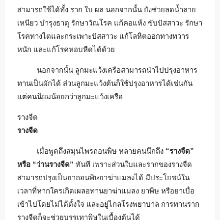
สามารถใช้ได้ทั้ง ราก ใบ ผล นอกจากนั้น ยังช่วยลดน้ำลาย
เหนียว บำรุงธาตุ รักษาวัณโรค แก้คอแห้ง ขับปัสสาวะ รักษา
โรคทางไตและกระเพาะปัสสาวะ แก้โลหิตออกทางทวาร
หนัก และแก้โรคหอบหืดได้ด้วย
นอกจากนั้น ลูกมะแว้งเครือสามารถนำไปปรุงอาหาร
ทานเป็นผักได้ ส่วนลูกมะแว้งต้นก็ใช้ปรุงอาหารได้เช่นกัน
แต่คนนิยมน้อยกว่าลูกมะแว้งเครือ
รางจืด
รางจืด
เมื่อพูดถึงสมุนไพรถอนพิษ หลายคนนึกถึง
“รางจืด”
หรือ “ว่านรางจืด”
ทันที เพราะส่วนใบและรากของรางจืด
สามารถปรุงเป็นยาถอนพิษยาฆ่าแมลงได้ มีประโยชน์ใน
เวลาที่หากใครเกิดเผลอทานยาฆ่าแมลง ยาพิษ หรือยาเบื่อ
เข้าไปโดยไม่ได้ตั้งใจ และอยู่ไกลโรงพยาบาล การทานราก
รางจืดก็จะช่วยบรรเทาพิษในเบื้องต้นได้