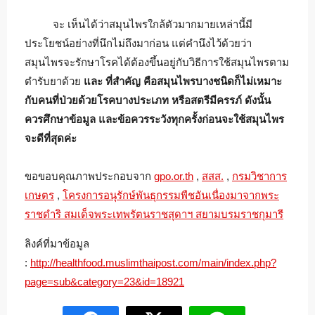
จะ เห็นได้ว่าสมุนไพรใกล้ตัวมากมายเหล่านี้มี
ประโยชน์อย่างที่นึกไม่ถึงมาก่อน แต่คำนึงไว้ด้วยว่า
สมุนไพรจะรักษาโรคได้ต้องขึ้นอยู่กับวิธีการใช้สมุนไพรตาม
ตำรับยาด้วย
และ ที่สำคัญ คือสมุนไพรบางชนิดก็ไม่เหมาะ
กับคนที่ป่วยด้วยโรคบางประเภท หรือสตรีมีครรภ์ ดังนั้น
ควรศึกษาข้อมูล และข้อควรระวังทุกครั้งก่อนจะใช้สมุนไพร
จะดีที่สุดค่ะ
ขอขอบคุณภาพประกอบจาก
gpo.or.th
,
สสส.
,
กรมวิชาการ
เกษตร
,
โครงการอนุรักษ์พันธุกรรมพืชอันเนื่องมาจากพระ
ราชดำริ สมเด็จพระเทพรัตนราชสุดาฯ สยามบรมราชกุมารี
ลิงค์ที่มาข้อมูล
:
http://healthfood.muslimthaipost.com/main/index.php?
page=sub&category=23&id=18921