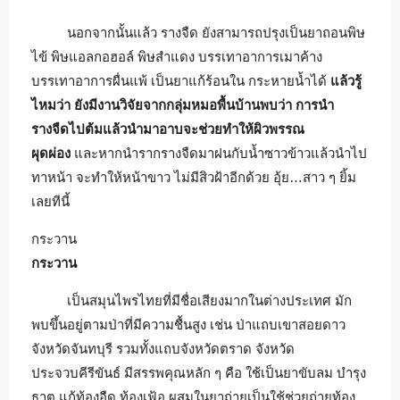
นอกจากนั้นแล้ว รางจืด ยังสามารถปรุงเป็นยาถอนพิษ
ไข้ พิษแอลกอฮอล์ พิษสำแดง บรรเทาอาการเมาค้าง
บรรเทาอาการผื่นแพ้ เป็นยาแก้ร้อนใน กระหายน้ำได้
แล้วรู้
ไหมว่า ยังมีงานวิจัยจากกลุ่มหมอพื้นบ้านพบว่า การนำ
รางจืดไปต้มแล้วนำมาอาบจะช่วยทำให้ผิวพรรณ
ผุดผ่อง
และหากนำรากรางจืดมาฝนกับน้ำซาวข้าวแล้วนำไป
ทาหน้า จะทำให้หน้าขาว ไม่มีสิวฝ้าอีกด้วย อุ้ย…สาว ๆ ยิ้ม
เลยทีนี้
กระวาน
กระวาน
เป็นสมุนไพรไทยที่มีชื่อเสียงมากในต่างประเทศ มัก
พบขึ้นอยู่ตามป่าที่มีความชื้นสูง เช่น ป่าแถบเขาสอยดาว
จังหวัดจันทบุรี รวมทั้งแถบจังหวัดตราด จังหวัด
ประจวบคีรีขันธ์ มีสรรพคุณหลัก ๆ คือ ใช้เป็นยาขับลม บำรุง
ธาตุ แก้ท้องอืด ท้องเฟ้อ ผสมในยาถ่ายเป็นใช้ช่วยถ่ายท้อง