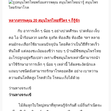
หลากสรรพคุณ 20 สมุนไพรไทยที่ใคร ๆ ก็รู้จัก
กับ อาการเล็ก ๆ น้อย ๆ อย่างปวดศีรษะ ปวดท้อง เจ็บ
คอ ไอ น้ำร้อนลวก มดกัด ยุงกัด ท้องเสีย ท้องอืด ฯลฯ หลาย
คนมักจะเลือกใช้ยาแผนปัจจุบัน โดยคิดว่าเป็นวิธีที่รวดเร็ว
ทันใจดี แต่ลองชะเง้อมองซิว่า รอบ ๆ บ้านมีพืชสมุนไพรไทย
อะไรปลูกอยู่หรือเปล่า เพราะพืชสมุนไพรเหล่านี้สามารถนำ
มาใช้รักษาอาการเล็ก ๆ น้อย ๆ เหล่านี้ ได้ผลชะงัดนักแล
แถมบางชนิดยังสามารถรักษาโรคยอดฮิต อย่าง เบาหวาน
ความดันโลหิตสูง โรคหัวใจ โรคมะเร็งได้ด้วย
ว่านหางจระเข้
ว่านหางจระเข้
ไม้ล้มลุกใบใหญ่หนาที่ทุกคนรู้จักกันดี แม้ถิ่นกำเนิดจะ