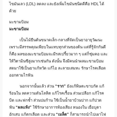
ไขมันเลว (LDL) ลดลง และยังเพิ่มไขมันชนิดดีคือ HDL ได้
ด้วย
มะขามป้อม
มะขามป้อม
เป็นไม้ยืนต้นขนาดเล็ก-กลางที่จัดเป็นยาอายุวัฒนะ
เพราะมีสรรพคุณเพียบในแทบทุกส่วนของต้น แต่ที่รู้จักกันดี
ก็คือ ผลของมะขามป้อมจะมีรสเปรี้ยวมาก ๆ แต่ก็ชุ่มคอ และ
ให้วิตามินซีสูงมากเช่นกัน ดังนั้น จึงมีคนนำผลมะขามป้อม
สดมาใช้เป็นยาแก้หวัด แก้ไอ ละลายเสมหะ รักษาโรคเลือด
ออกตามไรฟัน
นอกจากนั้นแล้ว ส่วน
“ราก”
ยังแก้พิษตะขาบกัด แก้
ร้อนใน ลดความดันโลหิต แก้โรคเรื้อน ส่วนเปลือก แก้โรค
บิด และฟกช้ำ ส่วนปมก้าน ใช้เป็นน้ำยาบ้วนปาก แก้ปวด
ฟัน
“ผลแห้ง”
ใช้รักษาอาการท้องเสียง หนองใน เยื่อบุตา
อักเสบ แก้ตกเลือด และส่วน
“เมล็ด”
ก็สามารถนำไปเผาไฟ