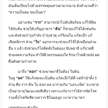
มันเต็มเปี่ยมไปด้วยสรรพคุณทางยามากมาย ดังสำนวนที่ว่า
“หวานเป็นลม ขมเป็นยา”
อย่างเช่น
“ราก”
สามารถนำไปดับพิษร้อน แก้ไข้พิษ
ไข้จับสั่น ช่วยให้เจริญอาหาร
“ต้น”
ก็ช่วยแก้ไข้ได้เช่นกัน
และยังช่วยบำรุงกำลัง บำรุงธาตุ แก้ร้อนใน แก้สะอึก แก้
เลือดพิการ ส่วน
“ใบ”
นอกจากจะช่วยแก้ไข้ได้เหมือนส่วน
อื่น ๆ แล้ว ยังช่วยแก้โลหิตคั่งในสมอง ขับพยาธิ แก้ปวดฝี
ช่วยลดความร้อน ทำให้ผิวพรรณผ่องใส รักษาโรคผิวหนัง ผด
ผื่นคันตามร่างกาย
มาถึง
“ดอก”
ช่วยฆ่าพยาธิในท้อง ในฟัน
ในหู
“ผล”
ใช้แก้เสมหะเป็นพิษ แก้สะอึกได้ดี แต่ถ้านำทั้ง 5
ส่วน คือ ราก ต้น ใบ ดอก ผล มารวมกัน “บอระเพ็ด” จะกลาย
เป็นยาอายุวัฒนะเลยทีเดียว เพราะแก้อาการได้สารพัดโรค
รวมทั้งโรคริดสีดวงทวาร ฝีในมดลูก เบาหวาน ฯลฯ
เสลดพังพอนตัวเมีย