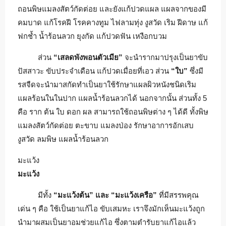
ถอนพิษแมลงสัตว์กัดต่อย และยังแก้ปวดแผล แผลจากของมี
คมบาด แก้โรคฝี โรคคางทูม ไฟลามทุ่ง งูสวัด เริม ฝีดาษ แก้
ฟกช้ำ น้ำร้อนลวก ยุงกัด แก้ปวดฟัน เหงือกบวม
ส่วน
“เสลดพังพอนตัวเมีย”
จะนำรากมาปรุงเป็นยาขับ
ปัสสาวะ ขับประจำเดือน แก้ปวดเมื่อยที่เอว ส่วน
“ใบ”
ซึ่งมี
รสจืดจะนำมาสกัดทำเป็นยาใช้รักษาแผลผิวหนังชนิดเริม
แผลร้อนในในปาก แผลน้ำร้อนลวกได้ นอกจากนั้น ส่วนทั้ง 5
คือ ราก ต้น ใบ ดอก ผล สามารถใช้ถอนพิษต่าง ๆ ได้ดี ทั้งพิษ
แมลงสัตว์กัดต่อย ตะขาบ แมลงป่อง รักษาอาการอักเสบ
งูสวัด ลมพิษ แผลน้ำร้อนลวก
มะแว้ง
มะแว้ง
มีทั้ง
“มะแว้งต้น” และ “มะแว้งเครือ”
ที่มีสรรพคุณ
เด่น ๆ คือ ใช้เป็นยาแก้ไอ ขับเสมหะ เราจึงมักเห็นมะแว้งถูก
นำมาผสมเป็นยาอมช่วยแก้ไอ ซึ่งตามตำรับยาแก้ไอแล้ว