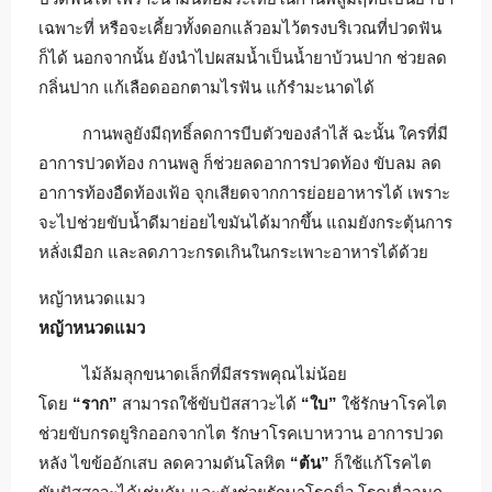
เฉพาะที่ หรือจะเคี้ยวทั้งดอกแล้วอมไว้ตรงบริเวณที่ปวดฟัน
ก็ได้ นอกจากนั้น ยังนำไปผสมน้ำเป็นน้ำยาบ้วนปาก ช่วยลด
กลิ่นปาก แก้เลือดออกตามไรฟัน แก้รำมะนาดได้
กานพลูยังมีฤทธิ์ลดการบีบตัวของลำไส้ ฉะนั้น ใครที่มี
อาการปวดท้อง กานพลู ก็ช่วยลดอาการปวดท้อง ขับลม ลด
อาการท้องอืดท้องเฟ้อ จุกเสียดจากการย่อยอาหารได้ เพราะ
จะไปช่วยขับน้ำดีมาย่อยไขมันได้มากขึ้น แถมยังกระตุ้นการ
หลั่งเมือก และลดภาวะกรดเกินในกระเพาะอาหารได้ด้วย
หญ้าหนวดแมว
หญ้าหนวดแมว
ไม้ล้มลุกขนาดเล็กที่มีสรรพคุณไม่น้อย
โดย
“ราก”
สามารถใช้ขับปัสสาวะได้
“ใบ”
ใช้รักษาโรคไต
ช่วยขับกรดยูริกออกจากไต รักษาโรคเบาหวาน อาการปวด
หลัง ไขข้ออักเสบ ลดความดันโลหิต
“ต้น”
ก็ใช้แก้โรคไต