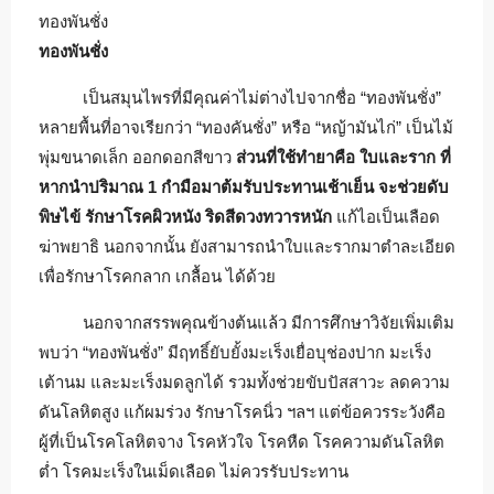
ทองพันชั่ง
ทองพันชั่ง
เป็นสมุนไพรที่มีคุณค่าไม่ต่างไปจากชื่อ “ทองพันชั่ง”
หลายพื้นที่อาจเรียกว่า “ทองคันชั่ง” หรือ “หญ้ามันไก่” เป็นไม้
พุ่มขนาดเล็ก ออกดอกสีขาว
ส่วนที่ใช้ทำยาคือ ใบและราก ที่
หากนำปริมาณ 1 กำมือมาต้มรับประทานเช้าเย็น จะช่วยดับ
พิษไข้ รักษาโรคผิวหนัง ริดสีดวงทวารหนัก
แก้ไอเป็นเลือด
ฆ่าพยาธิ นอกจากนั้น ยังสามารถนำใบและรากมาตำละเอียด
เพื่อรักษาโรคกลาก เกลื้อน ได้ด้วย
นอกจากสรรพคุณข้างต้นแล้ว มีการศึกษาวิจัยเพิ่มเติม
พบว่า “ทองพันชั่ง” มีฤทธิ์ยับยั้งมะเร็งเยื่อบุช่องปาก มะเร็ง
เต้านม และมะเร็งมดลูกได้ รวมทั้งช่วยขับปัสสาวะ ลดความ
ดันโลหิตสูง แก้ผมร่วง รักษาโรคนิ่ว ฯลฯ แต่ข้อควรระวังคือ
ผู้ที่เป็นโรคโลหิตจาง โรคหัวใจ โรคหืด โรคความดันโลหิต
ต่ำ โรคมะเร็งในเม็ดเลือด ไม่ควรรับประทาน