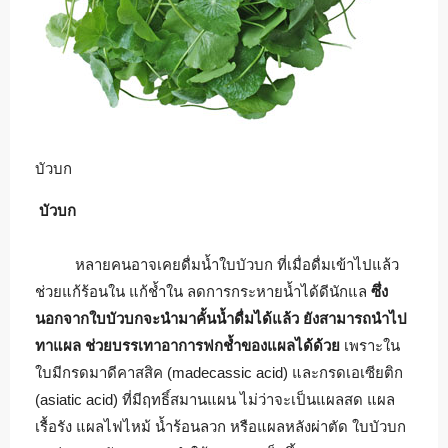
บัวบก
บัวบก
หลายคนอาจเคยดื่มน้ำใบบัวบก ที่เมื่อดื่มเข้าไปแล้ว
ช่วยแก้ร้อนใน แก้ช้ำใน ลดการกระหายน้ำได้ดีนักแล
ซึ่ง
นอกจากใบบัวบกจะนำมาคั้นน้ำดื่มได้แล้ว ยังสามารถนำไป
ทาแผล ช่วยบรรเทาอาการฟกช้ำของแผลได้ด้วย
เพราะใน
ใบมีกรดมาดีคาสสิค (madecassic acid) และกรดเอเซียติก
(asiatic acid) ที่มีฤทธิ์สมานแผน ไม่ว่าจะเป็นแผลสด แผล
เรื้อรัง แผลไฟไหม้ น้ำร้อนลวก หรือแผลหลังผ่าตัด ใบบัวบก