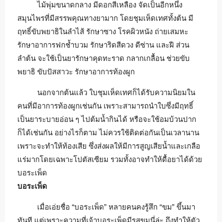
ไม้พุ่มขนาดกลาง มีดอกสีเหลือง จัดเป็นอีกหนึ่ง
สมุนไพรที่มีสรรพคุณทางยามาก โดยชุมเห็ดเทศทั้งต้น มี
ฤทธิ์ขับพยาธิในลำไส้ รักษาซาง โรคผิวหนัง ถ่ายเสมหะ
รักษาอาการฟกช้ำบวม รักษาริดสีดวง ดีซ่าน และฝี ส่วน
ลำต้น จะใช้เป็นยารักษาคุดทะราด กลากเกลื้อน ช่วยขับ
พยาธิ ขับปัสสาวะ รักษาอาการท้องผูก
นอกจากต้นแล้ว ใบชุมเห็ดเทศก็ได้รับความนิยมใน
คนที่มีอาการท้องผูกเช่นกัน เพราะสามารถนำใบซึ่งมีฤทธิ์
เป็นยาระบายอ่อน ๆ ไปต้มน้ำกินได้ หรือจะใช้อมบ้วนปาก
ก็ได้เช่นกัน อย่างไรก็ตาม ไม่ควรใช้ติดต่อกันเป็นเวลานาน
เพราะจะทำให้ท้องเสีย ซึ่งส่งผลให้มีการสูญเสียน้ำและเกลือ
แร่มากโดยเฉพาะโปตัสเซียม รวมทั้งอาจทำให้ดื้อยาได้ด้วย
บอระเพ็ด
บอระเพ็ด
เมื่อเอ่ยชื่อ “บอระเพ็ด” หลายคนคงรู้สึก “ขม” ขึ้นมา
ทันที แต่เพราะความที่เจ้าบอระเพ็ดมีรสขมนี่ล่ะ ถึงทำให้ตัว