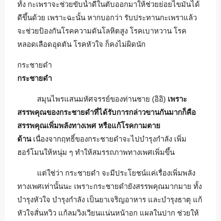
ทั้ง กะเพราจะช่วยขับน้ำดีในตับออกมาให้ช่วยย่อยไขมันได้
ดีขึ้นด้วย เพราะฉะนั้น หากบอกว่า รับประทานกะเพราแล้ว
จะช่วยป้องกันโรคความดันโลหิตสูง โรคเบาหวาน โรค
หลอดเลือดอุดตัน โรคหัวใจ ก็คงไม่ผิดนัก
กระชายดำ
กระชายดำ
สมุนไพรแสนมหัศจรรย์ของท่านชาย (อิอิ)
เพราะ
สรรพคุณของกระชายดำที่ได้รับการกล่าวขานกันมากก็คือ
สรรพคุณเพิ่มพลังทางเพศ หรือแก้โรคกามตาย
ด้าน
เนื่องจากฤทธิ์ของกระชายดำจะไปบำรุงกำลัง เพิ่ม
ฮอร์โมนให้หนุ่ม ๆ ทำให้สมรรถภาพทางเพศเพิ่มขึ้น
แต่ใช่ว่า กระชายดำ จะมีประโยชน์แค่เรื่องเพิ่มพลัง
ทางเพศเท่านั้นนะ เพราะกระชายดำยังสรรพคุณมากมาย ทั้ง
บำรุงหัวใจ บำรุงกำลัง เป็นยาเจริญอาหาร และบำรุงธาตุ แก้
หัวใจสั่นหวิว แก้ลมวิงเวียนแน่นหน้าอก แผลในปาก ช่วยให้