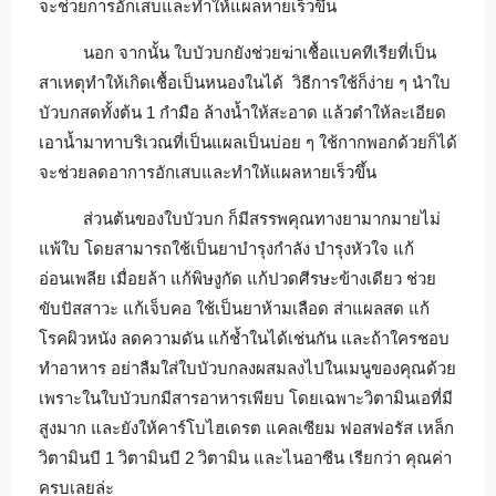
จะช่วยการอักเสบและทำให้แผลหายเร็วขึ้น
นอก จากนั้น ใบบัวบกยังช่วยฆ่าเชื้อแบคทีเรียที่เป็น
สาเหตุทำให้เกิดเชื้อเป็นหนองในได้ วิธีการใช้ก็ง่าย ๆ นำใบ
บัวบกสดทั้งต้น 1 กำมือ ล้างน้ำให้สะอาด แล้วตำให้ละเอียด
เอาน้ำมาทาบริเวณที่เป็นแผลเป็นบ่อย ๆ ใช้กากพอกด้วยก็ได้
จะช่วยลดอาการอักเสบและทำให้แผลหายเร็วขึ้น
ส่วนต้นของใบบัวบก ก็มีสรรพคุณทางยามากมายไม่
แพ้ใบ โดยสามารถใช้เป็นยาบำรุงกำลัง บำรุงหัวใจ แก้
อ่อนเพลีย เมื่อยล้า แก้พิษงูกัด แก้ปวดศีรษะข้างเดียว ช่วย
ขับปัสสาวะ แก้เจ็บคอ ใช้เป็นยาห้ามเลือด ส่าแผลสด แก้
โรคผิวหนัง ลดความดัน แก้ช้ำในได้เช่นกัน และถ้าใครชอบ
ทำอาหาร อย่าลืมใส่ใบบัวบกลงผสมลงไปในเมนูของคุณด้วย
เพราะในใบบัวบกมีสารอาหารเพียบ โดยเฉพาะวิตามินเอที่มี
สูงมาก และยังให้คาร์โบไฮเดรต แคลเซียม ฟอสฟอรัส เหล็ก
วิตามินบี 1 วิตามินบี 2 วิตามิน และไนอาซีน เรียกว่า คุณค่า
ครบเลยล่ะ