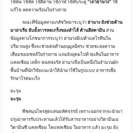
ไข้พิษ ไข้หัด ไข้ฝีดาษ ไข้กาฬ ไข้ทับระดู
“เถาย่านาง”
ใช้
แก้ไข ลดความร้อนในร่างกาย
ขณะที่ข้อมูลทางเภสัชวิทยาระบุว่า
ย่านาง ยังช่วยต้าน
มาลาเรีย ยับยั้งการหดเกร็งของลำไส้ ต้านฮีสตามีน
ส่วน
ข้อมูลทางโภชนาการระบุว่า ย่านางมีเบต้าแคโรทีนใน
ปริมาณสูง ซึ่งจะช่วยต่อต้านอนุมูลอิสระ ช่วยชะลอความ
เสื่อมของเซลล์ในร่างกาย แถมยังอุดมไปด้วยเส้นในอาหาร
แคลเซียม เหล็ก ฟอสฟอรัส ย่านางจึงเป็นหนึ่งในจำนวนผัก
พื้นบ้านที่นักวิจัยแนะนำให้นำมาใช้ในรูปแบบ อาหารเพื่อ
รักษาโรคมะเร็ง
มะรุม
มะรุม
พืชสมุนไพรสุดแสนมหัศจรรย์ เพราะนอกจากจะนำมา
ปรุงอาหารรับประทานแล้วได้รับสารอาหารอย่างวิตามินเอ
วิตามินซี แคลเซียม โพแทสเซียม ใยอาหาร แล้ว มะรุม ยัง