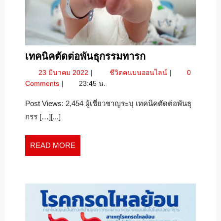
เทคนิค
เทคนิคตัดต่อพันธุกรรมทารก
ตัด
23
เทคนิค
23 มีนาคม 2022
ชีวิตคนบนออนไลน์
0
ต่อ
มีนาคม
ตัด
Comments
23:45 น.
พันธุกรรม
2022
ต่อ
ทารก
พันธุกรรม
Post Views: 2,454 ผู้เชี่ยวชาญระบุ เทคนิคตัดต่อพันธุ
ทารก
กรร […][...]
READ
READ MORE
MORE