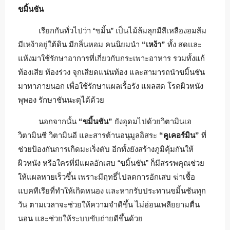
ขมิ้นชัน
เรียกกันทั่วไปว่า “ขมิ้น” เป็นไม้ล้มลุกมีสีเหลืองอมส้ม
มีเหง้าอยู่ใต้ดิน มีกลิ่นหอม คนนิยมนำ
“เหง้า”
ทั้ง สดและ
แห้งมาใช้รักษาอาการที่เกี่ยวกับกระเพาะอาหาร รวมทั้งแก้
ท้องเสีย ท้องร่วง จุกเสียดแน่นท้อง และสามารถนำขมิ้นชัน
มาทาภายนอก เพื่อใช้รักษาแผลเรื้อรัง แผลสด โรคผิวหนัง
พุพอง รักษาชันนะตุได้ด้วย
นอกจากนั้น
“ขมิ้นชัน”
ยังอุดมไปด้วยวิตามินเอ
วิตามินซี วิตามินอี และสารต้านอนุมูลอิสระ
“คูเคอร์มิน”
ที่
ช่วยป้องกันการเกิดมะเร็งตับ อีกทั้งยังสร้างภูมิคุ้มกันให้
ผิวหนัง หรือใครที่มีแผลอักเสบ “ขมิ้นชัน” ก็มีสรรพคุณช่วย
ให้แผลหายเร็วขึ้น เพราะมีฤทธิ์ไปลดการอักเสบ ฆ่าเชื้อ
แบคทีเรียที่ทำให้เกิดหนอง และหากรับประทานขมิ้นชันทุก
วัน ตามเวลาจะช่วยให้ความจำดีขึ้น ไม่อ่อนเพลียยามตื่น
นอน และช่วยให้ระบบขับถ่ายดีขึ้นด้วย