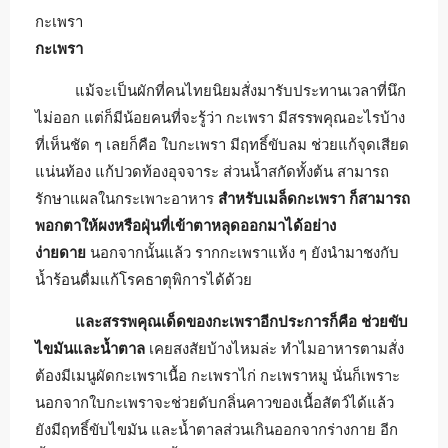
กะเพรา
กะเพรา
แม้จะเป็นผักที่คนไทยนิยมสั่งมารับประทานเวลาที่นึก
ไม่ออก แต่ก็มีน้อยคนที่จะรู้ว่า กะเพรา มีสรรพคุณอะไรบ้าง
ที่เห็นชัด ๆ เลยก็คือ ใบกะเพรา มีฤทธิ์ขับลม ช่วยแก้จุดเสียด
แน่นท้อง แก้ปวดท้องอุจจาระ ส่วนน้ำสกัดทั้งต้น สามารถ
รักษาแผลในกระเพาะอาหาร
สำหรับเมล็ดกะเพรา ก็สามารถ
พอกตาให้ผงหรือฝุ่นที่เข้าตาหลุดออกมาได้อย่าง
ง่ายดาย
นอกจากนั้นแล้ว รากกะเพราแห้ง ๆ ยังนำมาชงกับ
น้ำร้อนดื่มแก้โรคธาตุพิการได้ด้วย
และสรรพคุณเด็ดของกะเพราอีกประการก็คือ ช่วยขับ
ไขมันและน้ำตาล
เคยสงสัยบ้างไหมล่ะ ทำไมอาหารตามสั่ง
ต้องมีเมนูผัดกะเพราเนื้อ กะเพราไก่ กะเพราหมู นั่นก็เพราะ
นอกจากใบกะเพราจะช่วยดับกลิ่นคาวของเนื้อสัตว์ได้แล้ว
ยังมีฤทธิ์ขับไขมัน และน้ำตาลส่วนเกินออกจากร่างกาย อีก