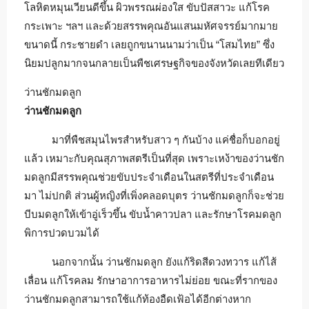
โลหิตหมุนเวียนดีขึ้น ผิวพรรณผ่องใส ขับปัสสาวะ แก้โรค
กระเพาะ ฯลฯ และด้วยสรรพคุณอันแสนมหัศจรรย์มากมาย
ขนาดนี้ กระชายดำ เลยถูกขนานนามว่าเป็น “โสมไทย” ซึ่ง
นิยมปลูกมากจนกลายเป็นพืชเศรษฐกิจของจังหวัดเลยทีเดียว
ว่านชักมดลูก
ว่านชักมดลูก
มาที่พืชสมุนไพรสำหรับสาว ๆ กันบ้าง แค่ชื่อก็บอกอยู่
แล้ว เหมาะกับคุณสุภาพสตรีเป็นที่สุด เพราะเหง้าของว่านชัก
มดลูกมีสรรพคุณช่วยขับประจำเดือนในสตรีที่ประจำเดือน
มา ไม่ปกติ ส่วนผู้หญิงที่เพิ่งคลอดบุตร ว่านชักมดลูกก็จะช่วย
บีบมดลูกให้เข้าอู่เร็วขึ้น ขับน้ำคาวปลา และรักษาโรคมดลูก
พิการปวดบวมได้
นอกจากนั้น ว่านชักมดลูก ยังแก้ริดสีดวงทวาร แก้ไส้
เลื่อน แก้โรคลม รักษาอาการอาหารไม่ย่อย ขณะที่รากของ
ว่านชักมดลูกสามารถใช้แก้ท้องอืดเฟ้อได้อีกต่างหาก