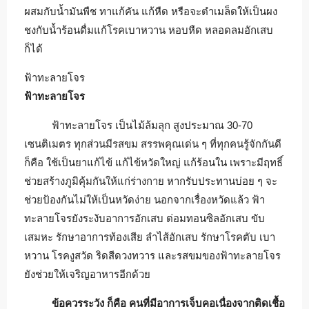
ผสมกับน้ำมันพืช ทาแก้คัน แก้หืด หรือจะตำเมล็ดให้เป็นผง
ชงกับน้ำร้อนดื่มแก้โรคเบาหวาน หอบหืด หลอดลมอักเสบ
ก็ได้
ฟ้าทะลายโจร
ฟ้าทะลายโจร
ฟ้าทะลายโจร เป็นไม้ล้มลุก สูงประมาณ 30-70
เซนติเมตร ทุกส่วนมีรสขม สรรพคุณเด่น ๆ ที่ทุกคนรู้จักกันดี
ก็คือ ใช้เป็นยาแก้ไข้ แก้ไข้หวัดใหญ่ แก้ร้อนใน เพราะมีฤทธิ์
ช่วยสร้างภูมิคุ้มกันให้แก่ร่างกาย หากรับประทานบ่อย ๆ จะ
ช่วยป้องกันไม่ให้เป็นหวัดง่าย นอกจากเรื่องหวัดแล้ว ฟ้า
ทะลายโจรยังระงับอาการอักเสบ ต่อมทอนซิลอักเสบ ขับ
เสมหะ รักษาอาการท้องเสีย ลำไส้อักเสบ รักษาโรคตับ เบา
หวาน โรคงูสวัด ริดสีดวงทวาร และรสขมของฟ้าทะลายโจร
ยังช่วยให้เจริญอาหารอีกด้วย
ข้อควรระวัง ก็คือ คนที่มีอาการเจ็บคอเนื่องจากติดเชื้อ