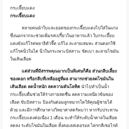
กระเจี๊ยบแดง
กระเจี๊ยบแดง
หลายคนนำใบและยอดของกระเจี๊ยบแดงไปใส่ในแกง
ซึ่งนอกจากจะช่วยเพิ่มรสเปรี้ยวในอาหารแล้ว ใบกระเจี๊ยบ
แดงยังแก้โรคพยาธิตัวจี๊ด แก้ไอ ละลายเสมหะ ส่วนดอกใช้
แก้โรคนิ่วในไต นิ่วในกระเพาะปัสสาวะ ขัดเบา ละลายไขมัน
ในเส้นเลือด
แต่ส่วนที่มีสรรพคุณมากเป็นพิเศษก็คือ ส่วนกลีบเลี้ยง
ของดอก หรือกลีบที่เหลืออยู่ที่ผล สามารถช่วยลดไขมันใน
เส้นเลือด ลดน้ำหนัก ลดความดันโลหิต
นำไปทำเป็นน้ำ
กระเจี๊ยบดื่มช่วยให้ร่างกายสดชื่น ลดความเหนียวข้นของ
เลือด ขับปัสสาวะ ป้องกันต่อมลูกหมากโตให้คุณผู้ชายได้
ด้วย และมีการศึกษาทางวิทยาศาสตร์พบว่า หากรับประทาน
กระเจี๊ยบแดงต่อเนื่อง 1 เดือน จะทำให้ระดับน้ำตาลในเลือด
ลดลง ระดับไขมันในเลือด ทั้งคอเลสเตอรอล ไตรกลีเซอไรด์