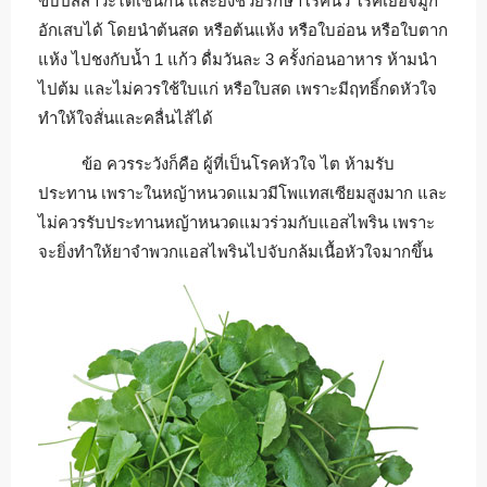
ขับปัสสาวะได้เช่นกัน และยังช่วยรักษาโรคนิ่ว โรคเยื่อจมูก
อักเสบได้ โดยนำต้นสด หรือต้นแห้ง หรือใบอ่อน หรือใบตาก
แห้ง ไปชงกับน้ำ 1 แก้ว ดื่มวันละ 3 ครั้งก่อนอาหาร ห้ามนำ
ไปต้ม และไม่ควรใช้ใบแก่ หรือใบสด เพราะมีฤทธิ์กดหัวใจ
ทำให้ใจสั่นและคลื่นไส้ได้
ข้อ ควรระวังก็คือ ผู้ที่เป็นโรคหัวใจ ไต ห้ามรับ
ประทาน เพราะในหญ้าหนวดแมวมีโพแทสเซียมสูงมาก และ
ไม่ควรรับประทานหญ้าหนวดแมวร่วมกับแอสไพริน เพราะ
จะยิ่งทำให้ยาจำพวกแอสไพรินไปจับกล้มเนื้อหัวใจมากขึ้น