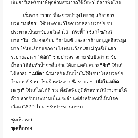
เป็นยาวิเศษรักษาที่ทุกส่วนสามารถใช้รักษาได้สารพัดโรค
เริ่มจาก
“ราก”
ที่จะช่วยบำรุงไฟธาตุ แก้อาการ
บวม
“เปลือก”
ใช้ประคบแก้โรคปวดหลัง ปวดข้อ รับ
ประทานเป็นยาขับลมในลำไส้
“กระพี้”
ใช้แก้ไขสันนิ
บาด
“ใบ”
มีแคลเซียม วิตามินซี และสารต้านอนุมูลอิสระสูง
มาก ใช้แก้เลือดออกตามไรฟัน แก้อักเสบ มีฤทธิ์เป็นยา
ระบายอ่อน ๆ
“ดอก”
ช่วยบำรุงร่างกาย ขับปัสสาวะ ขับ
น้ำตา ใช้ต้มทำน้ำชาดื่มช่วยให้นอนหลับสบาย
“ฝัก”
ใช้แก้
ไข้หัวลม
“เมล็ด”
นำมาสกัดเป็นน้ำมันใช้รักษาโรคปวดข้อ
โรคเกาท์ รักษาโรคผิวหนังจากเชื้อรา และ
“เนื้อในเมล็ด
มะรุม”
ใช้แก้ไอได้ดี รวมทั้งยังเพิ่มภูมิต้านทานให้ร่างกายได้
ด้วย หากรับประทานเป็นประจำ แต่สำหรับคนที่เป็นโรค
เลือด G6PD ไม่ควรรับประทานมะรุม
ชุมเห็ดเทศ
ชุมเห็ดเทศ