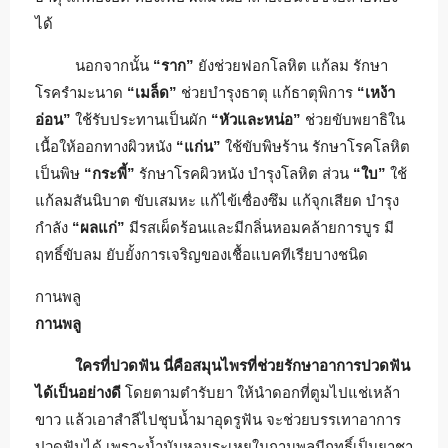
ได้
นอกจากนั้น
“ราก”
ยังช่วยฟอกโลหิต แก้ลม รักษา
โรครำมะนาด
“เมล็ด”
ช่วยบำรุงธาตุ แก้ธาตุพิการ
“เหง้า
อ่อน”
ใช้รับประทานเป็นผัก
“หัวและหน่อ”
ช่วยขับพยาธิใน
เนื้อให้ออกทางผิวหนัง
“แก่น”
ใช้ขับพิษร้าน รักษาโรคโลหิต
เป็นพิษ
“กระพี้”
รักษาโรคผิวหนัง บำรุงโลหิต ส่วน
“ใบ”
ใช้
แก้ลมสันนิบาต ขับเสมหะ แก้ไข้เซื่องซึม แก้จุกเสียด บำรุง
กำลัง
“ผลแก่”
มีรสเผ็ดร้อนและมีกลิ่นหอมคล้ายการบูร มี
ฤทธิ์ขับลม ยับยั้งการเจริญของเชื้อแบคทีเรียบางชนิด
กานพลู
กานพลู
ใครที่ปวดฟัน นี่คือสมุนไพรที่ช่วยรักษาอาการปวดฟัน
ได้เป็นอย่างดี
โดยตามตำรับยา ให้นำดอกที่ตูมไปแช่เหล้า
ขาว แล้วเอาสำลีไปชุบน้ำมาอุดรูฟัน จะช่วยบรรเทาอาการ
ปวดฟันได้ เพราะน้ำมันหอมระเหยในกานพลูมีฤทธิ์เป็นยาชา