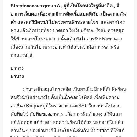
Streptococcus group A , ผู้ที่เป็นโรคหัวใจรูห์มาติค , มี
อาการเจ็บคอ เนื่องจากมีการติดเชื้อแบคทีเรีย, เป็นความดัน
ต่ำ และสตรีมีครรภ์ ไม่ควรทานฟ้าทะลายโจร
และหากใคร
ทานแล้วเกิดปวดท้อง ปวดเอว วิงเวียนศีรษะ ใจสั่น ควรหยุด
ใช้ฟ้าทะลายโจร นอกจากนั้นแล้ว ยังไม่ควรรับประทานต่อ
เนื่องนานเกินไป เพราะอาจทำให้แขนขามีอาการชา หรือ
อ่อนแรงได้
ย่านาง
ย่านาง
ย่านางเป็นสมุนไพรรสจืด เป็นยาเย็น มีฤทธิ์ดับพิษร้อน
คนจึงนำใบย่านางไปคั้นเป็นน้ำคลอโรฟิลล์ เพื่อเพิ่มความ
สดชื่น ปรับอุณหภูมิในร่างกาย และยังนำใบย่านางไปช่วย
ดับพิษไข้ ดับพิษของอาหาร แก้อาการผิดสำแดง แก้พิษเมา
แก้เลือดตก แก้กำเดา ลดความร้อนได้ด้วย นอกจากใบแล้ว
ส่วนอื่น ๆ ของย่านางก็มีประโยชน์เช่นกัน ทั้ง
“ราก”
ที่ใช้แก้