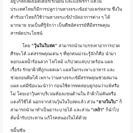
อยู่ไกลถึงฝั่งเมดิเตอร์เรเนียน และแอฟริกา แต่ใน
ประเทศไทยก็มีการปลูกว่านหางจระเข้อย่างแพร่หลาย ซึ่งใน
ตำรับยาไทยก็ใช้ว่านหางจระเข้บำบัดอาการต่าง ๆ ได้
มากมาย จนเป็นที่รู้จักว่า เป็นพืชอัศจรรย์ที่มีสรรพคุณ
สารพัดประโยชน์
โดย
“วุ้นในใบสด”
สามารถนำมาบรรเทาอาการปวด
ศีรษะได้ แต่สรรพคุณเด่น ๆ ที่ทุกคนน่าจะรู้จักก็คือ นำมา
พอกแผลน้ำร้อนลวก ไฟไหม้ แก้ปวดแสบปวดร้อน แผล
เรื้อรัง รักษาผิวที่ถูกแดดเผา แผลในกระเพาะอาหาร และ
ช่วยถอนพิษได้ เพราะว่านหางจระเข้มีสรรพคุณช่วยสมาน
แผล แต่มีข้อแนะนำว่า ก่อนใช้ควรทดสอบดูก่อนว่าแพ้หรือ
ไม่ โดยเอาวุ้นทาบริเวณท้องแขนด้านใน ถ้าผิวไม่คันหรือ
แดงก็ใช้ได้ นอกจากส่วนวุ้นในใบสดแล้ว ส่วน
“ยางในใบ”
ก็
สามารถนำมาทำเป็นยาระบายได้ และส่วน
“เหง้า”
ก็นำไป
ต้มน้ำรับประทาน แก้โรคหนองในได้ด้วย
ขมิ้นชัน